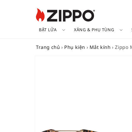
BẬT LỬA
XĂNG & PHỤ TÙNG
Trang chủ
›
Phụ kiện
›
Mắt kính
›
Zippo 
SKIP TO
PRODUCT
INFORMATION