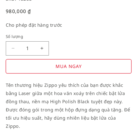
Giá
980,000
₫
thường
Cho phép đặt hàng trước
Số lượng
Decrease
Increase
quantity
quantity
for
for
MUA NGAY
American
American
Stamp
Stamp
Tên thương hiệu Zippo yêu thích của bạn được khắc
on
on
bằng Laser giữa một hoa văn xoáy trên chiếc bật lửa
Flag
Flag
đồng thau, nền mạ High Polish Black tuyệt đẹp này.
Được đóng gói trong một hộp đựng dạng quà tặng. Để
tối ưu hiệu suất, hãy dùng nhiên liệu bật lửa của
Zippo.