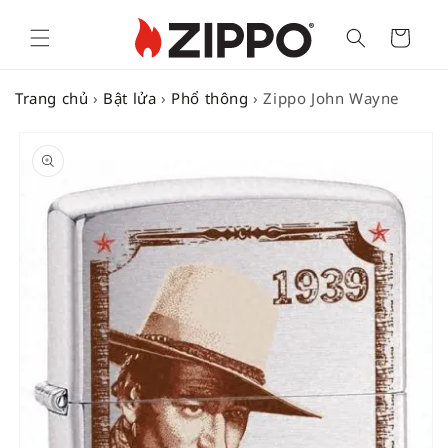
Cart
Trang chủ
›
Bật lửa
›
Phổ thông
›
Zippo John Wayne
SKIP TO
PRODUCT
INFORMATION