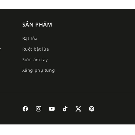
SẢN PHẨM
Bật lửa
ư
Ruột bật lửa
Sưởi ấm tay
e
Xăng phụ tùng
Facebook
Instagram
YouTube
TikTok
Twitter
Pinterest