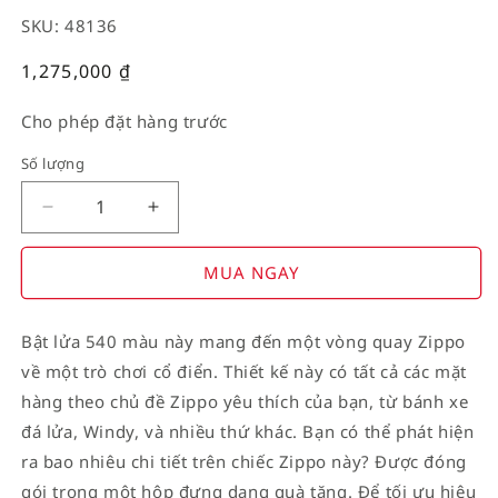
SKU: 48136
Giá
1,275,000
₫
thường
Cho phép đặt hàng trước
Số lượng
Decrease
Increase
quantity
quantity
for
for
MUA NGAY
American
American
Stamp
Stamp
Bật lửa 540 màu này mang đến một vòng quay Zippo
on
on
về một trò chơi cổ điển. Thiết kế này có tất cả các mặt
Flag
Flag
hàng theo chủ đề Zippo yêu thích của bạn, từ bánh xe
đá lửa, Windy, và nhiều thứ khác. Bạn có thể phát hiện
ra bao nhiêu chi tiết trên chiếc Zippo này? Được đóng
gói trong một hộp đựng dạng quà tặng. Để tối ưu hiệu