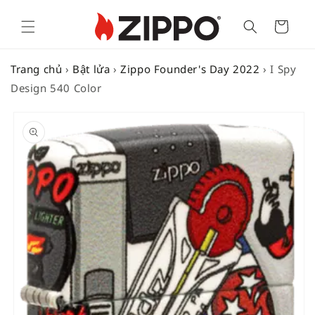
Cart
Trang chủ
›
Bật lửa
›
Zippo Founder's Day 2022
›
I Spy
Design 540 Color
SKIP TO
PRODUCT
INFORMATION