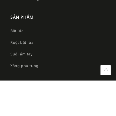
SẢN PHẨM
Bật lửa
Ruột bật lửa
Sưởi ấm tay
Xăng phụ tùng
©2026 Công ty TNHH MTV Am Việt. All rights reserved.
Facebook
Instagram
YouTube
TikTok
Twitter
Pinterest