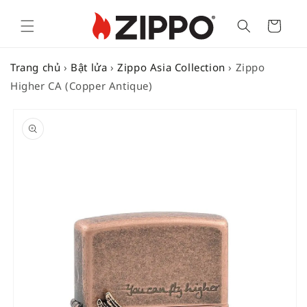
Cart
Trang chủ
›
Bật lửa
›
Zippo Asia Collection
›
Zippo
Higher CA (Copper Antique)
SKIP TO
PRODUCT
INFORMATION