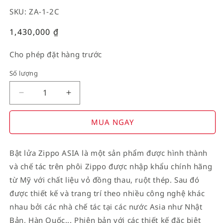
SKU: ZA-1-2C
Giá
1,430,000
₫
thường
Cho phép đặt hàng trước
Số lượng
Decrease
Increase
quantity
quantity
for
for
MUA NGAY
American
American
Stamp
Stamp
Bật lửa Zippo ASIA là một sản phẩm được hình thành
on
on
và chế tác trên phôi Zippo được nhập khẩu chính hãng
Flag
Flag
từ Mỹ với chất liệu vỏ đồng thau, ruột thép. Sau đó
được thiết kế và trang trí theo nhiều công nghệ khác
nhau bởi các nhà chế tác tại các nước Asia như Nhật
Bản, Hàn Quốc... Phiên bản với các thiết kế đặc biệt