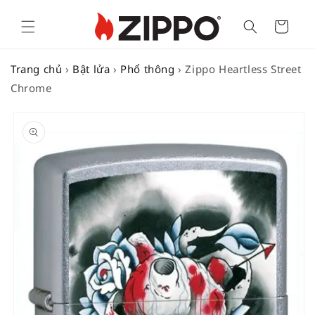
Cart
Trang chủ
›
Bật lửa
›
Phổ thông
›
Zippo Heartless Street
Chrome
SKIP TO
PRODUCT
INFORMATION