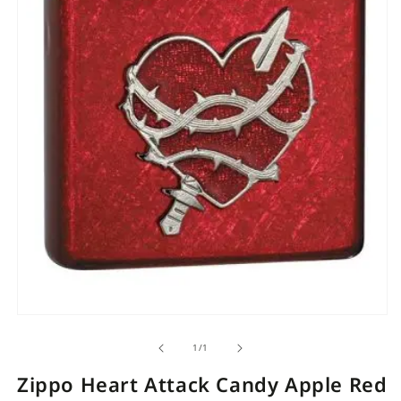
Open
O
media
m
of
1
/
1
1
1
in
i
Zippo Heart Attack Candy Apple Red
modal
m