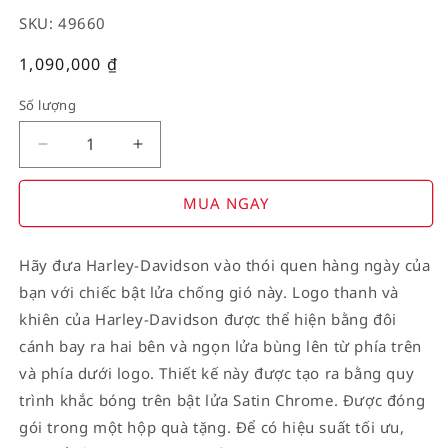
SKU: 49660
Giá
1,090,000
₫
thường
Số lượng
Decrease
Increase
quantity
quantity
for
for
MUA NGAY
American
American
Stamp
Stamp
Hãy đưa Harley-Davidson vào thói quen hàng ngày của
on
on
bạn với chiếc bật lửa chống gió này. Logo thanh và
Flag
Flag
khiên của Harley-Davidson được thể hiện bằng đôi
cánh bay ra hai bên và ngọn lửa bùng lên từ phía trên
và phía dưới logo. Thiết kế này được tạo ra bằng quy
trình khắc bóng trên bật lửa Satin Chrome. Được đóng
gói trong một hộp quà tặng. Để có hiệu suất tối ưu,