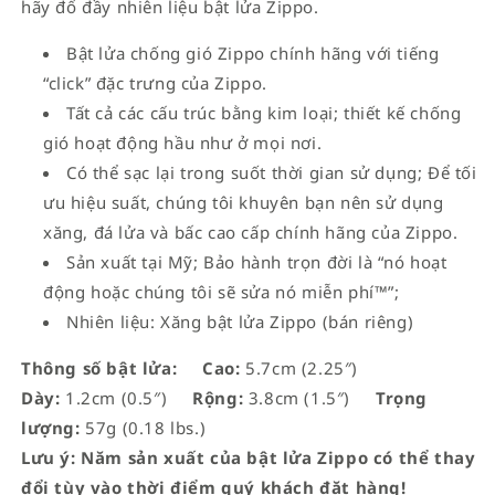
hãy đổ đầy
nhiên liệu
bật lửa Zippo.
Bật lửa chống gió Zippo chính hãng với tiếng
“click” đặc trưng của Zippo.
Tất cả các cấu trúc bằng kim loại; thiết kế chống
gió hoạt động hầu như ở mọi nơi.
Có thể sạc lại trong suốt thời gian sử dụng; Để tối
ưu hiệu suất, chúng tôi khuyên bạn nên sử dụng
xăng, đá lửa và bấc cao cấp chính hãng của Zippo.
Sản xuất tại Mỹ; Bảo hành trọn đời là “nó hoạt
động hoặc chúng tôi sẽ sửa nó miễn phí™”;
Nhiên liệu: Xăng bật lửa Zippo (bán riêng)
Thông số bật lửa:
Cao:
5.7cm (2.25″)
Dày:
1.2cm (0.5″)
Rộng:
3.8cm (1.5″)
Trọng
lượng:
57g (0.18 lbs.)
Lưu ý: Năm sản xuất của bật lửa Zippo có thể thay
đổi tùy vào thời điểm quý khách đặt hàng!