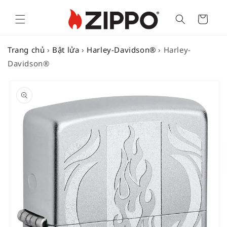
Cart
Trang chủ
›
Bật lửa
›
Harley-Davidson®
›
Harley-
Davidson®
SKIP TO
PRODUCT
INFORMATION