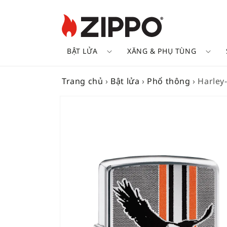
BẬT LỬA
XĂNG & PHỤ TÙNG
Trang chủ
›
Bật lửa
›
Phổ thông
›
Harley
SKIP TO
PRODUCT
INFORMATION