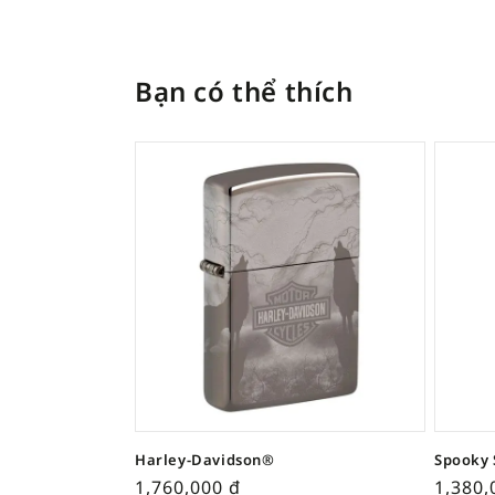
Bạn có thể thích
Harley-Davidson®
Spooky 
1,760,000
₫
1,380