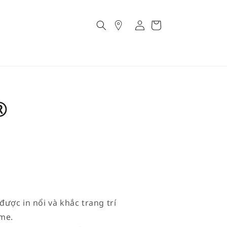
Account
Cart
®
ược in nổi và khắc trang trí
ome.