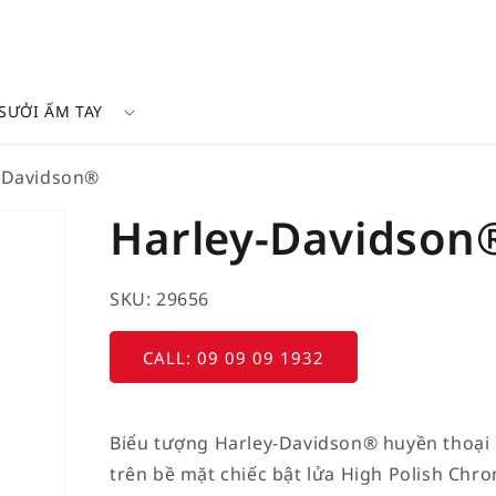
SƯỞI ẤM TAY
-Davidson®
Harley-Davidson
SKU: 29656
CALL: 09 09 09 1932
Biểu tượng Harley-Davidson® huyền thoại đ
trên bề mặt chiếc bật lửa High Polish Chr