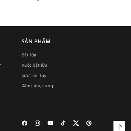
SẢN PHẨM
Bật lửa
ư
Ruột bật lửa
Sưởi ấm tay
e
Xăng phụ tùng
Facebook
Instagram
YouTube
TikTok
Twitter
Pinterest