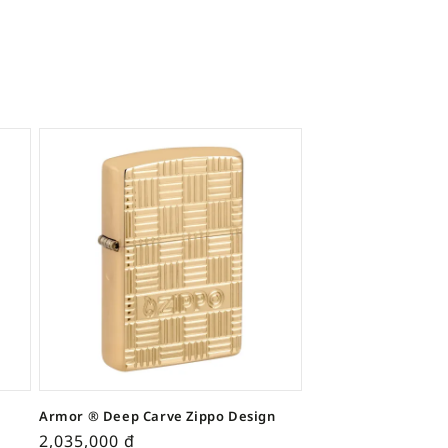
Armor ® Deep Carve Zippo Design
2,035,000
₫