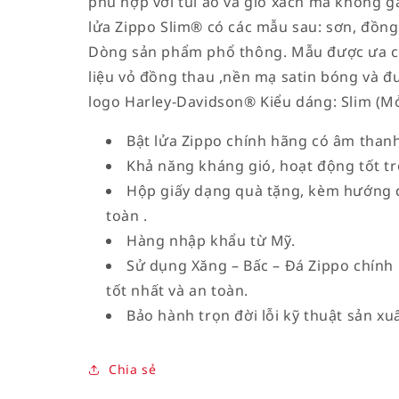
phù hợp với túi áo và giỏ xách mà không gâ
lửa Zippo Slim® có các mẫu sau: sơn, đồn
Dòng sản phẩm phổ thông. Mẫu được ưa ch
liệu vỏ đồng thau ,nền mạ satin bóng và đ
logo Harley-Davidson® Kiểu dáng: Slim (M
Bật lửa Zippo chính hãng có âm thanh
Khả năng kháng gió, hoạt động tốt tro
Hộp giấy dạng quà tặng, kèm hướng 
toàn .
Hàng nhập khẩu từ Mỹ.
Sử dụng Xăng – Bấc – Đá Zippo chính
tốt nhất và an toàn.
Bảo hành trọn đời lỗi kỹ thuật sản xuấ
Chia sẻ