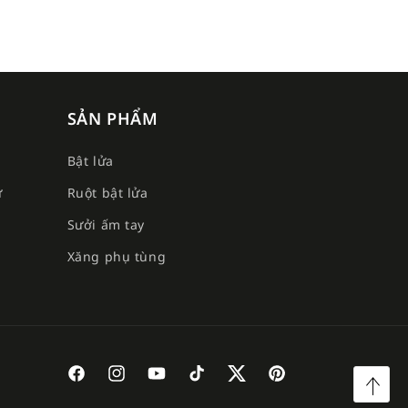
SẢN PHẨM
Bật lửa
ư
Ruột bật lửa
Sưởi ấm tay
e
Xăng phụ tùng
Facebook
Instagram
YouTube
TikTok
Twitter
Pinterest