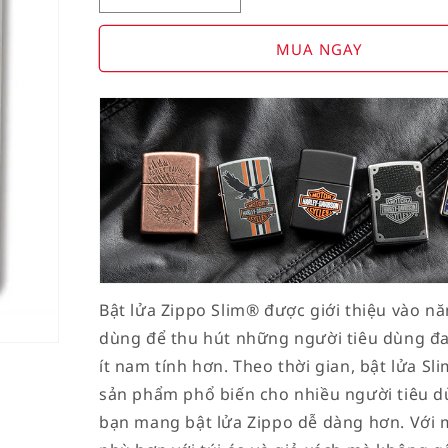
Decrease
Increase
quantity
quantity
for
for
MUA NGAY
American
American
Stamp
Stamp
on
on
Flag
Flag
Bật lửa Zippo Slim® được giới thiệu vào 
dùng để thu hút những người tiêu dùng đa
ít nam tính hơn. Theo thời gian, bật lửa S
sản phẩm phổ biến cho nhiều người tiêu d
bạn mang bật lửa Zippo dễ dàng hơn. Với m