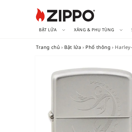
BẬT LỬA
XĂNG & PHỤ TÙNG
Trang chủ
›
Bật lửa
›
Phổ thông
›
Harley
SKIP TO
PRODUCT
INFORMATION