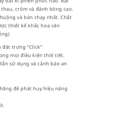
y bất kì phiền phức nào. Bật
g thau, crôm và đánh bóng cao.
uộng và bán chạy nhất. Chất
ược thiết kế khắc hoa văn
ỏng)
 đặt trưng “Click”
ng mọi điều kiện thời tiết.
dẫn sử dụng và cảnh báo an
 hãng để phát huy hiệu năng
t.