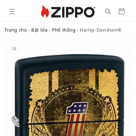
Cart
Trang chủ
›
Bật lửa
›
Phổ thông
›
Harley-Davidson®
SKIP TO
PRODUCT
INFORMATION