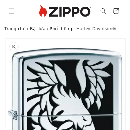
Cart
Trang chủ
›
Bật lửa
›
Phổ thông
›
Harley-Davidson®
SKIP TO
PRODUCT
INFORMATION