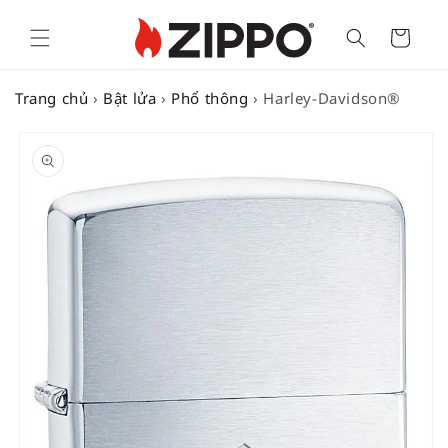
Cart
Trang chủ
›
Bật lửa
›
Phổ thông
›
Harley-Davidson®
SKIP TO
PRODUCT
INFORMATION