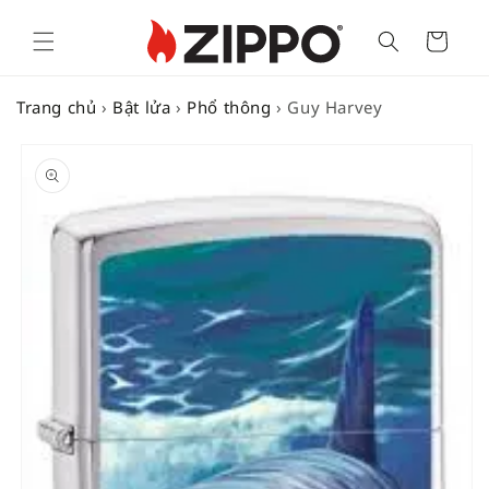
Cart
Trang chủ
›
Bật lửa
›
Phổ thông
›
Guy Harvey
SKIP TO
PRODUCT
INFORMATION