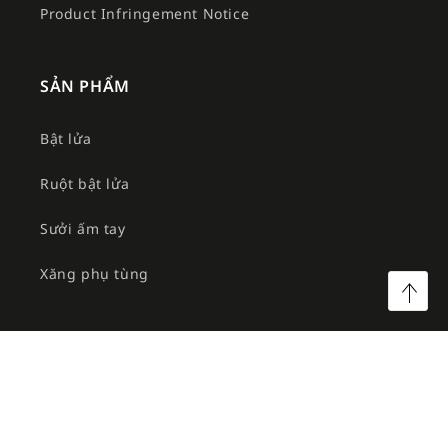
Product Infringement Notice
SẢN PHẨM
Bật lửa
Ruột bật lửa
Sưởi ấm tay
Xăng phụ tùng
©2026 Công ty TNHH MTV Am Việt. All rights reserved.
Facebook
Instagram
YouTube
TikTok
Twitter
Pinterest