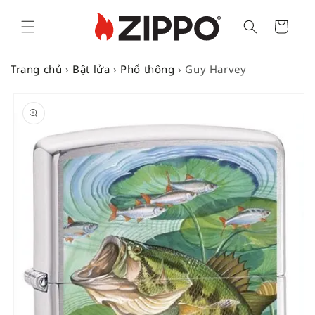
Cart
Trang chủ
›
Bật lửa
›
Phổ thông
›
Guy Harvey
SKIP TO
PRODUCT
INFORMATION