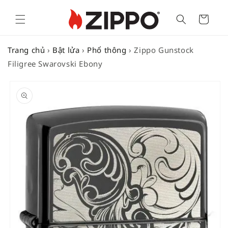
Cart
Trang chủ
›
Bật lửa
›
Phổ thông
›
Zippo Gunstock
Filigree Swarovski Ebony
SKIP TO
PRODUCT
INFORMATION