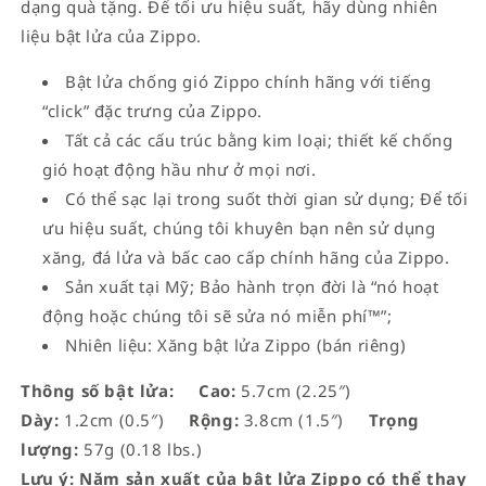
dạng quà tặng. Để tối ưu hiệu suất, hãy dùng nhiên
liệu bật lửa của Zippo.
Bật lửa chống gió Zippo chính hãng với tiếng
“click” đặc trưng của Zippo.
Tất cả các cấu trúc bằng kim loại; thiết kế chống
gió hoạt động hầu như ở mọi nơi.
Có thể sạc lại trong suốt thời gian sử dụng; Để tối
ưu hiệu suất, chúng tôi khuyên bạn nên sử dụng
xăng, đá lửa và bấc cao cấp chính hãng của Zippo.
Sản xuất tại Mỹ; Bảo hành trọn đời là “nó hoạt
động hoặc chúng tôi sẽ sửa nó miễn phí™”;
Nhiên liệu: Xăng bật lửa Zippo (bán riêng)
Thông số bật lửa:
Cao:
5.7cm (2.25″)
Dày:
1.2cm (0.5″)
Rộng:
3.8cm (1.5″)
Trọng
lượng:
57g (0.18 lbs.)
Lưu ý: Năm sản xuất của bật lửa Zippo có thể thay