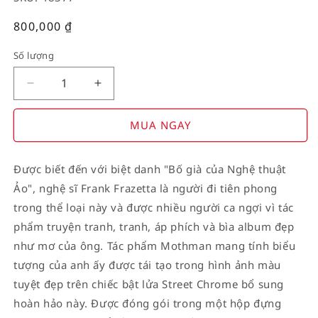
Giá
800,000
₫
thường
Số lượng
Decrease
Increase
quantity
quantity
for
for
MUA NGAY
American
American
Stamp
Stamp
Được biết đến với biệt danh "Bố già của Nghệ thuật
on
on
Ảo", nghệ sĩ Frank Frazetta là người đi tiên phong
Flag
Flag
trong thể loại này và được nhiều người ca ngợi vì tác
phẩm truyện tranh, tranh, áp phích và bìa album đẹp
như mơ của ông. Tác phẩm Mothman mang tính biểu
tượng của anh ấy được tái tạo trong hình ảnh màu
tuyệt đẹp trên chiếc bật lửa Street Chrome bổ sung
hoàn hảo này. Được đóng gói trong một hộp đựng