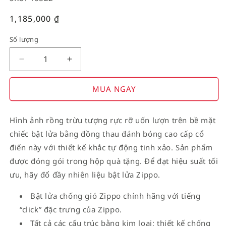
Giá
1,185,000
₫
thường
Số lượng
Decrease
Increase
quantity
quantity
for
for
MUA NGAY
American
American
Stamp
Stamp
Hình ảnh rồng trừu tượng rực rỡ uốn lượn trên bề mặt
on
on
chiếc bật lửa bằng đồng thau đánh bóng cao cấp cổ
Flag
Flag
điển này với thiết kế khắc tự động tinh xảo. Sản phẩm
được đóng gói trong hộp quà tặng. Để đạt hiệu suất tối
ưu, hãy đổ đầy nhiên liệu bật lửa Zippo.
Bật lửa chống gió Zippo chính hãng với tiếng
“click” đặc trưng của Zippo.
Tất cả các cấu trúc bằng kim loại; thiết kế chống