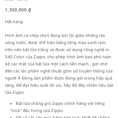
Giá
1,350,000
₫
thường
Hết hàng
Hình ảnh cá chép (Koi) đang bơi lội giữa những làn
sóng nước, được thể hiện bằng tông màu xanh lam
trên nền bật lửa trắng và được sử dụng công nghệ in
540 Color của Zippo, cho phép hình ảnh bao phủ toàn
bộ các mặt của bật lửa một cách liền mạch., gợi nhớ
đến các tác phẩm nghệ thuật gốm sứ truyền thống của
người Á Đông.Sản phẩm được đóng gói trong hộp quà
tặng. Để đạt hiệu suất tối ưu, hãy đổ đầy nhiên liệu bật
lửa Zippo.
Bật lửa chống gió Zippo chính hãng với tiếng
“click” đặc trưng của Zippo.
Tất cả các cấu trúc bằng kim loại; thiết kế chống