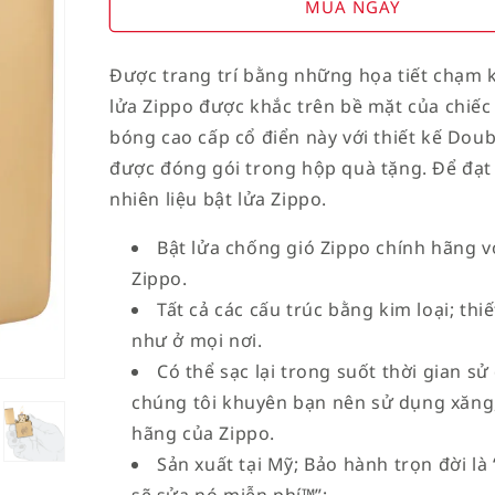
for
for
MUA NGAY
American
American
Stamp
Stamp
Được trang trí bằng những họa tiết chạm 
on
on
lửa Zippo được khắc trên bề mặt của chiế
Flag
Flag
bóng cao cấp cổ điển này với thiết kế Dou
được đóng gói trong hộp quà tặng. Để đạt 
nhiên liệu bật lửa Zippo.
Bật lửa chống gió Zippo chính hãng vớ
Zippo.
Tất cả các cấu trúc bằng kim loại; th
như ở mọi nơi.
Có thể sạc lại trong suốt thời gian sử
chúng tôi khuyên bạn nên sử dụng xăng,
hãng của Zippo.
Sản xuất tại Mỹ; Bảo hành trọn đời l