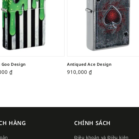
 Goo Design
Antiqued Ace Design
,000
₫
910,000
₫
CH HÀNG
CHÍNH SÁCH
hoản
Điều khoản và Điều kiện