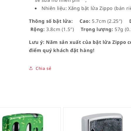
sẽ sửa nó miễn phí™”;
Nhiên liệu: Xăng bật lửa Zippo (bán ri
Thông số bật lửa:
Cao:
5.7cm (2.25″)
D
Rộng:
3.8cm (1.5″)
Trọng lượng:
57g (0.
Lưu ý: Năm sản xuất của bật lửa Zippo có
điểm quý khách đặt hàng!
Chia sẻ