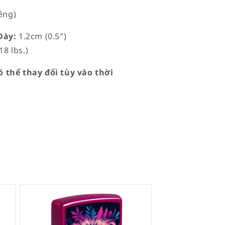
êng)
ày:
1.2cm (0.5″)
18 lbs.)
 thể thay đổi tùy vào thời