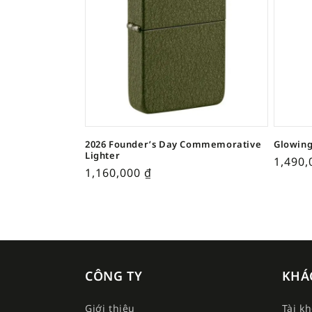
2026 Founder’s Day Commemorative
Glowing
Lighter
1,490
1,160,000
₫
CÔNG TY
KHÁ
Giới thiệu
Tài k