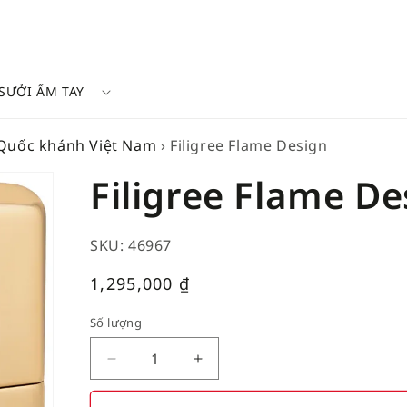
SƯỞI ẤM TAY
 Quốc khánh Việt Nam
›
Filigree Flame Design
Filigree Flame De
SKU: 46967
Giá
1,295,000
₫
thường
Số lượng
Decrease
Increase
quantity
quantity