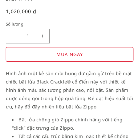
Giá
1,020,000
₫
thường
Số lượng
Decrease
Increase
quantity
quantity
for
for
MUA NGAY
American
American
Stamp
Stamp
Hình ảnh một kẻ săn mồi hung dữ gầm gừ trên bề mặt
on
on
chiếc bật lửa Black Crackle® cổ điển này với thiết kế
Flag
Flag
hình ảnh màu sắc tương phản cao, nổi bật. Sản phẩm
được đóng gói trong hộp quà tặng. Để đạt hiệu suất tối
ưu, hãy đổ đầy nhiên liệu bật lửa Zippo.
Bật lửa chống gió Zippo chính hãng với tiếng
“click” đặc trưng của Zippo.
Tất cả các cấu trúc bằng kim loại; thiết kế chống