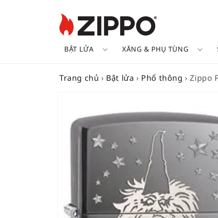
BẬT LỬA
XĂNG & PHỤ TÙNG
Trang chủ
›
Bật lửa
›
Phổ thông
›
Zippo 
SKIP TO
PRODUCT
INFORMATION