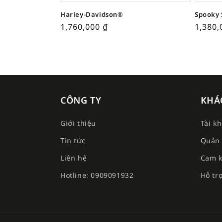
Harley-Davidson®
Spooky 
1,760,000
₫
1,380
CÔNG TY
KHÁ
Giới thiệu
Tài k
Tin tức
Quản 
Liên hệ
Cam k
Hotline: 0909091932
Hỗ tr