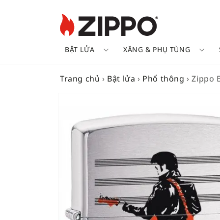
BẬT LỬA
XĂNG & PHỤ TÙNG
Trang chủ
›
Bật lửa
›
Phổ thông
›
Zippo E
SKIP TO
PRODUCT
INFORMATION