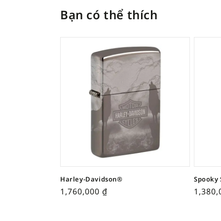
Bạn có thể thích
Harley-Davidson®
Spooky 
1,760,000
₫
1,380