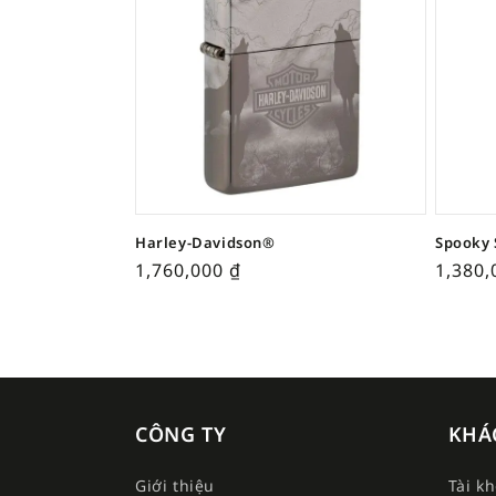
Harley-Davidson®
Spooky 
1,760,000
₫
1,380
CÔNG TY
KHÁ
Giới thiệu
Tài k