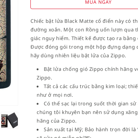
for
for
MUA NGAY
American
American
Stamp
Stamp
Chiếc bật lửa Black Matte cổ điển này có th
on
on
đường xoắn. Một con Rồng uốn lượn qua thi
Flag
Flag
giác nguy hiểm. Thiết kế được tạo ra bằng
Được đóng gói trong một hộp đựng dạng qu
hãy dùng nhiên liệu bật lửa của Zippo.
Bật lửa chống gió Zippo chính hãng vớ
Zippo.
Tất cả các cấu trúc bằng kim loại; th
như ở mọi nơi.
Có thể sạc lại trong suốt thời gian sử
chúng tôi khuyên bạn nên sử dụng xăng,
hãng của Zippo.
Sản xuất tại Mỹ; Bảo hành trọn đời l