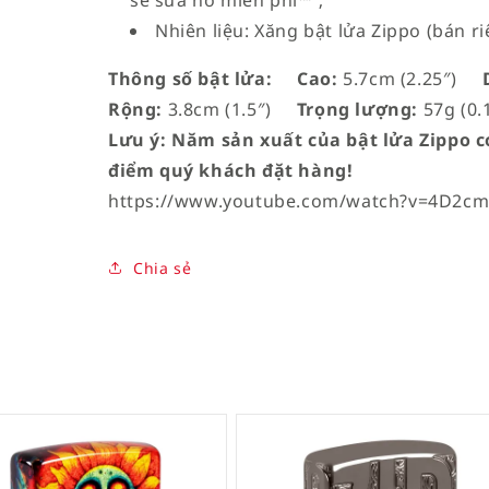
sẽ sửa nó miễn phí™”;
Nhiên liệu: Xăng bật lửa Zippo (bán ri
Thông số bật lửa:
Cao:
5.7cm (2.25″)
D
Rộng:
3.8cm (1.5″)
Trọng lượng:
57g (0.1
Lưu ý: Năm sản xuất của bật lửa Zippo có
điểm quý khách đặt hàng!
https://www.youtube.com/watch?v=4D2c
Chia sẻ