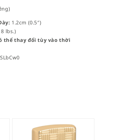
êng)
ày:
1.2cm (0.5″)
8 lbs.)
 thể thay đổi tùy vào thời
mSLbCw0