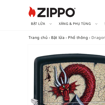
BẬT LỬA
XĂNG & PHỤ TÙNG
Trang chủ
›
Bật lửa
›
Phổ thông
›
Dragon
SKIP TO
PRODUCT
INFORMATION