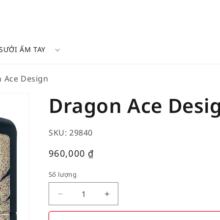
SƯỞI ẤM TAY
 Ace Design
Dragon Ace Desi
SKU: 29840
Giá
960,000
₫
thường
Số lượng
Decrease
Increase
quantity
quantity