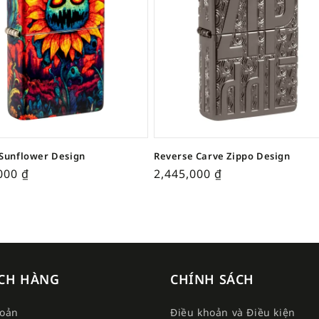
Sunflower Design
Reverse Carve Zippo Design
,000
₫
2,445,000
₫
CH HÀNG
CHÍNH SÁCH
hoản
Điều khoản và Điều kiện