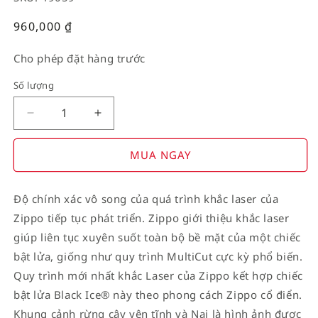
Giá
960,000
₫
thường
Cho phép đặt hàng trước
Số lượng
Decrease
Increase
quantity
quantity
for
for
MUA NGAY
American
American
Stamp
Stamp
Độ chính xác vô song của quá trình khắc laser của
on
on
Zippo tiếp tục phát triển. Zippo giới thiệu khắc laser
Flag
Flag
giúp liên tục xuyên suốt toàn bộ bề mặt của một chiếc
bật lửa, giống như quy trình MultiCut cực kỳ phổ biến.
Quy trình mới nhất khắc Laser của Zippo kết hợp chiếc
bật lửa Black Ice® này theo phong cách Zippo cổ điển.
Khung cảnh rừng cây yên tĩnh và Nai là hình ảnh được