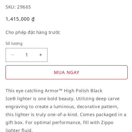
SKU: 29665
Giá
1,415,000
₫
thường
Cho phép đặt hàng trước
Số lượng
Decrease
Increase
quantity
quantity
for
for
MUA NGAY
American
American
Stamp
Stamp
This eye catching Armor™ High Polish Black
on
on
Ice® lighter is one bold beauty. Utilizing deep carve
Flag
Flag
engraving to create a luminous, decorative pattern,
this lighter is truly one-of-a-kind. Comes packaged in a
gift box. For optimal performance, fill with Zippo
lighter fluid.