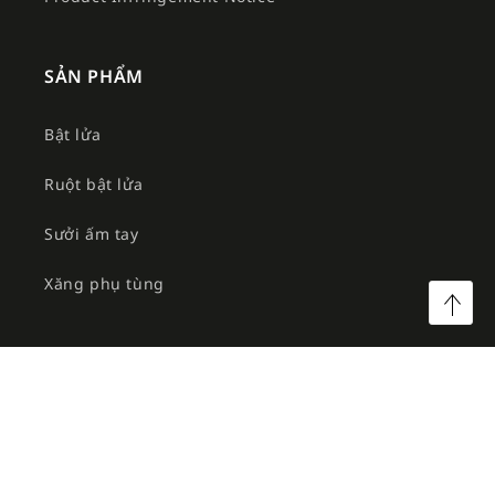
SẢN PHẨM
Bật lửa
Ruột bật lửa
Sưởi ấm tay
Xăng phụ tùng
©2026 Công ty TNHH MTV Am Việt. All rights reserved.
Facebook
Instagram
YouTube
TikTok
Twitter
Pinterest