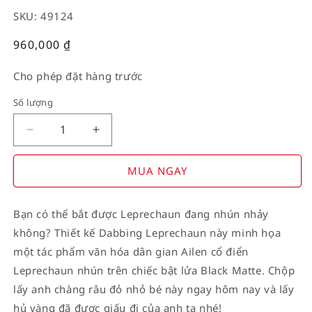
SKU: 49124
Giá
960,000
₫
thường
Cho phép đặt hàng trước
Số lượng
Decrease
Increase
quantity
quantity
for
for
MUA NGAY
American
American
Stamp
Stamp
Bạn có thể bắt được Leprechaun đang nhún nhảy
on
on
không? Thiết kế Dabbing Leprechaun này minh họa
Flag
Flag
một tác phẩm văn hóa dân gian Ailen cổ điển
Leprechaun nhún trên chiếc bật lửa Black Matte. Chộp
lấy anh chàng râu đỏ nhỏ bé này ngay hôm nay và lấy
hủ vàng đã được giấu đi của anh ta nhé!