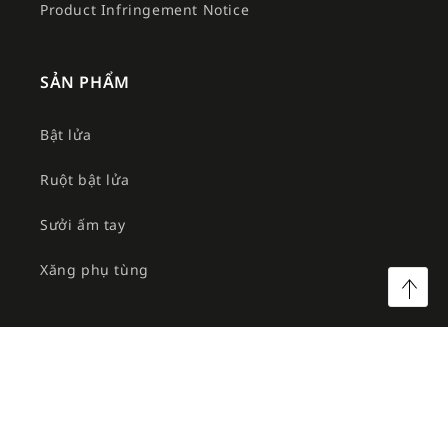
Product Infringement Notice
SẢN PHẨM
Bật lửa
Ruột bật lửa
Sưởi ấm tay
Xăng phụ tùng
©2026 Công ty TNHH MTV Am Việt. All rights reserved.
Facebook
Instagram
YouTube
TikTok
Twitter
Pinterest