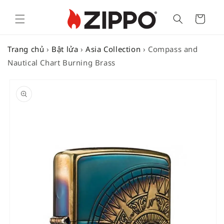
Cart
Trang chủ
›
Bật lửa
›
Asia Collection
›
Compass and
Nautical Chart Burning Brass
SKIP TO
PRODUCT
INFORMATION