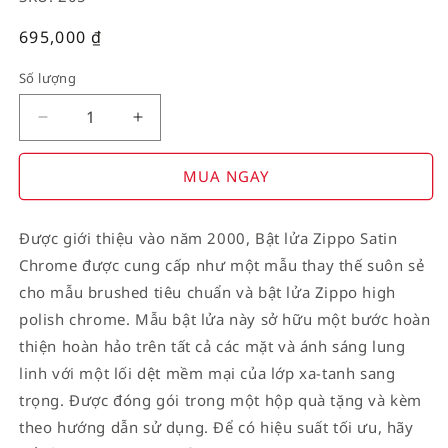
Giá
695,000
₫
thường
Số lượng
Decrease
Increase
quantity
quantity
for
for
MUA NGAY
American
American
Stamp
Stamp
Được giới thiệu vào năm 2000, Bật lửa Zippo Satin
on
on
Chrome được cung cấp như một mẫu thay thế suôn sẻ
Flag
Flag
cho mẫu brushed tiêu chuẩn và bật lửa Zippo high
polish chrome. Mẫu bật lửa này sở hữu một bước hoàn
thiện hoàn hảo trên tất cả các mặt và ánh sáng lung
linh với một lối dệt mềm mại của lớp xa-tanh sang
trọng. Được đóng gói trong một hộp quà tặng và kèm
theo hướng dẫn sử dụng. Để có hiệu suất tối ưu, hãy