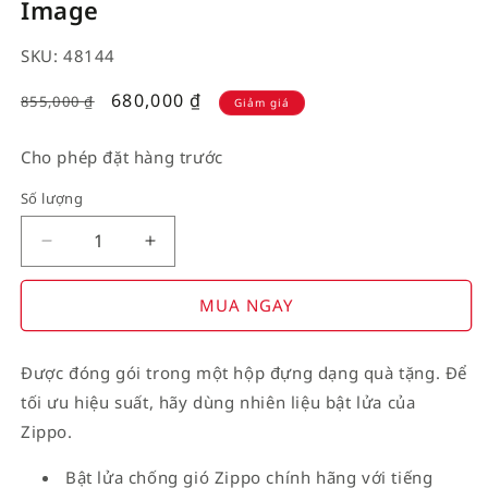
Image
SKU: 48144
Giá
680,000
₫
855,000
₫
Giảm giá
giảm
Cho phép đặt hàng trước
Số lượng
Decrease
Increase
quantity
quantity
for
for
MUA NGAY
American
American
Stamp
Stamp
Được đóng gói trong một hộp đựng dạng quà tặng. Để
on
on
tối ưu hiệu suất, hãy dùng nhiên liệu bật lửa của
Flag
Flag
Zippo.
Bật lửa chống gió Zippo chính hãng với tiếng