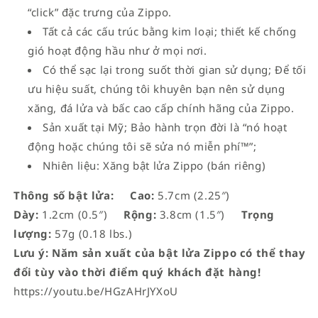
“click” đặc trưng của Zippo.
Tất cả các cấu trúc bằng kim loại; thiết kế chống
gió hoạt động hầu như ở mọi nơi.
Có thể sạc lại trong suốt thời gian sử dụng; Để tối
ưu hiệu suất, chúng tôi khuyên bạn nên sử dụng
xăng, đá lửa và bấc cao cấp chính hãng của Zippo.
Sản xuất tại Mỹ; Bảo hành trọn đời là “nó hoạt
động hoặc chúng tôi sẽ sửa nó miễn phí™”;
Nhiên liệu: Xăng bật lửa Zippo (bán riêng)
Thông số bật lửa:
Cao:
5.7cm (2.25″)
Dày:
1.2cm (0.5″)
Rộng:
3.8cm (1.5″)
Trọng
lượng:
57g (0.18 lbs.)
Lưu ý: Năm sản xuất của bật lửa Zippo có thể thay
đổi tùy vào thời điểm quý khách đặt hàng!
https://youtu.be/HGzAHrJYXoU