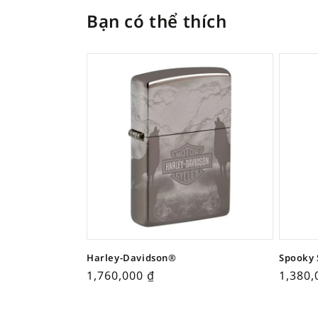
Bạn có thể thích
Harley-Davidson®
Spooky 
1,760,000
₫
1,380