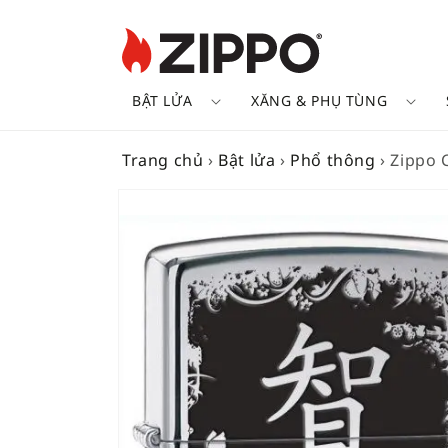
BẬT LỬA
XĂNG & PHỤ TÙNG
Trang chủ
›
Bật lửa
›
Phổ thông
›
Zippo 
SKIP TO
PRODUCT
INFORMATION