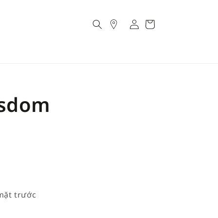
Account
Cart
isdom
mặt trước