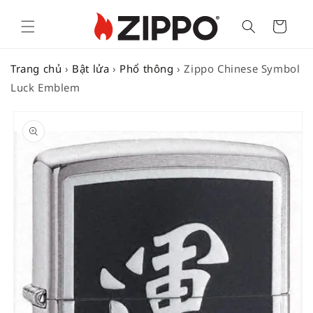
Cart
Trang chủ
›
Bật lửa
›
Phổ thông
›
Zippo Chinese Symbol
Luck Emblem
SKIP TO
PRODUCT
INFORMATION