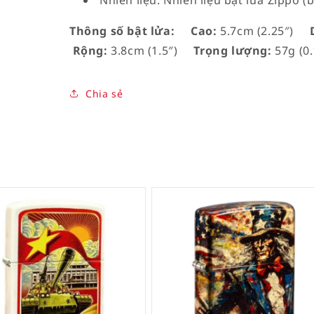
Nhiên liệu: Nhiên liệu bật lửa Zippo (
Thông số bật lửa:
Cao:
5.7cm (2.25″)
D
Rộng:
3.8cm (1.5″)
Trọng lượng:
57g (0.
Chia sẻ