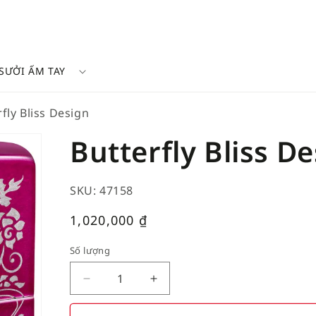
SƯỞI ẤM TAY
fly Bliss Design
Butterfly Bliss D
SKU: 47158
Giá
1,020,000
₫
thường
Số lượng
Decrease
Increase
quantity
quantity