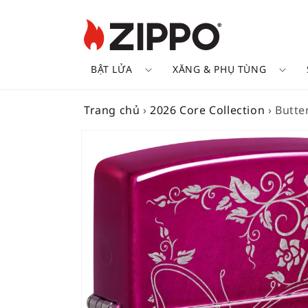
BẬT LỬA
XĂNG & PHỤ TÙNG
Trang chủ
›
2026 Core Collection
›
Butter
SKIP TO
PRODUCT
INFORMATION