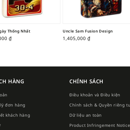
gày Thống Nhất
Uncle Sam Fusion Design
,000
₫
1,405,000
₫
CH HÀNG
CHÍNH SÁCH
hoản
Điều khoản và Điều kiện
lý đơn hàng
Chính sách & Quyền riêng t
ết khách hàng
Dữ liệu an toàn
ợ
Product Infringement Notic