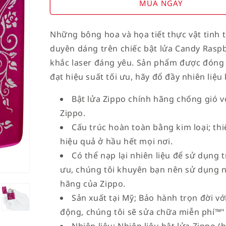
for
for
MUA NGAY
American
American
Stamp
Stamp
Những bông hoa và họa tiết thực vật tinh
on
on
duyên dáng trên chiếc bật lửa Candy Raspbe
Flag
Flag
khắc laser đáng yêu. Sản phẩm được đóng 
đạt hiệu suất tối ưu, hãy đổ đầy nhiên liệu 
Bật lửa Zippo chính hãng chống gió vớ
Zippo.
Cấu trúc hoàn toàn bằng kim loại; th
hiệu quả ở hầu hết mọi nơi.
Có thể nạp lại nhiên liệu để sử dụng t
ưu, chúng tôi khuyên bạn nên sử dụng nh
hãng của Zippo.
Sản xuất tại Mỹ; Bảo hành trọn đời v
động, chúng tôi sẽ sửa chữa miễn phí™"