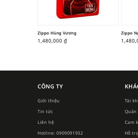
Zippo Hùng Vương
Zippo N
1,480,000
₫
1,480
CÔNG TY
KHÁ
Giới thiệu
Tài k
Tin tức
Quản 
Liên hệ
Cam k
Hotline: 0909091932
Hỗ tr