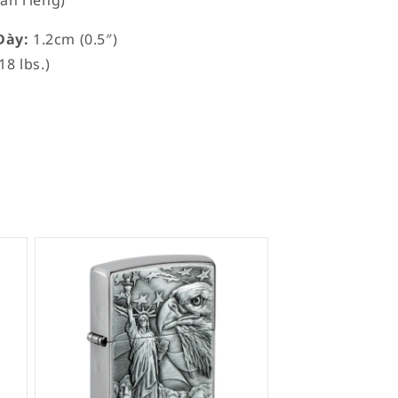
bán riêng)
ày:
1.2cm (0.5″)
18 lbs.)