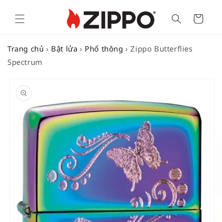
Cart
Trang chủ
›
Bật lửa
›
Phổ thông
›
Zippo Butterflies
Spectrum
SKIP TO
PRODUCT
INFORMATION