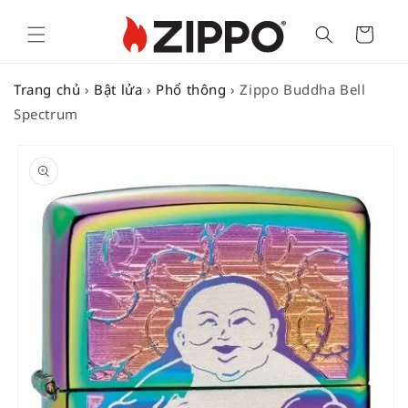
Cart
Trang chủ
›
Bật lửa
›
Phổ thông
›
Zippo Buddha Bell
Spectrum
SKIP TO
PRODUCT
INFORMATION