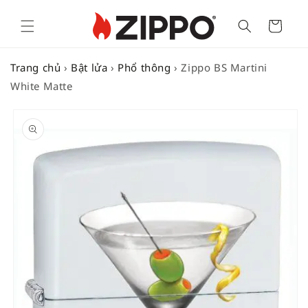
Cart
Trang chủ
›
Bật lửa
›
Phổ thông
›
Zippo BS Martini
White Matte
SKIP TO
PRODUCT
INFORMATION