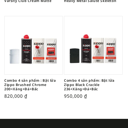
Varsity Club Cream Matte
Heavy Metal Salute Skeleton
Combo 4 sản phẩm : Bật lửa
Combo 4 sản phẩm: Bật lửa
Zippo Brushed Chrome
Zippo Black Crackle
200+Xăng+Đá+Bấc
236+Xăng+Đá+Bấc
820,000
₫
950,000
₫