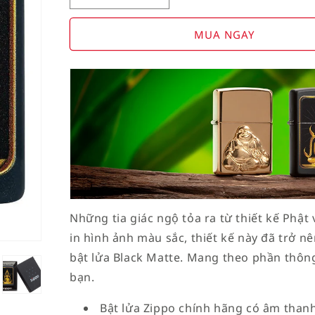
Decrease
Increase
quantity
quantity
for
for
MUA NGAY
American
American
Stamp
Stamp
on
on
Flag
Flag
Những tia giác ngộ tỏa ra từ thiết kế Phậ
in hình ảnh màu sắc, thiết kế này đã trở n
bật lửa Black Matte. Mang theo phần thông
bạn.
Bật lửa Zippo chính hãng có âm thanh 