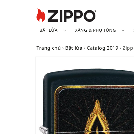
BẬT LỬA
XĂNG & PHỤ TÙNG
Trang chủ
›
Bật lửa
›
Catalog 2019
›
Zipp
SKIP TO
PRODUCT
INFORMATION