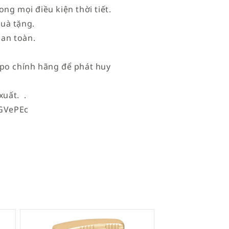
ng mọi điều kiện thời tiết.
uà tặng.
an toàn.
ppo chính hãng để phát huy
xuất. .
GVePEc