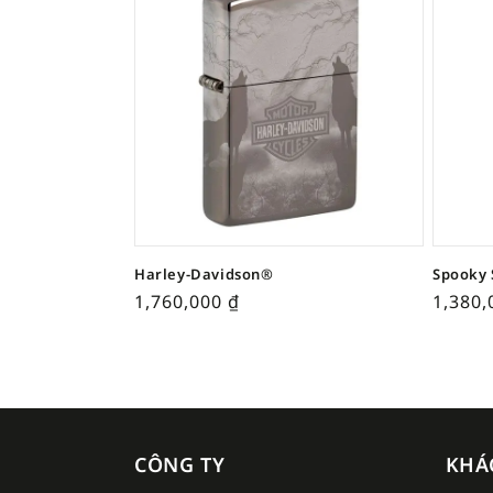
Harley-Davidson®
Spooky 
1,760,000
₫
1,380
CÔNG TY
KHÁ