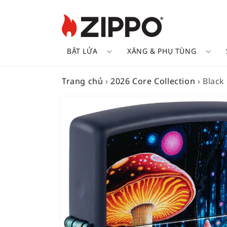
BẬT LỬA
XĂNG & PHỤ TÙNG
Trang chủ
›
2026 Core Collection
›
Black
SKIP TO
PRODUCT
INFORMATION