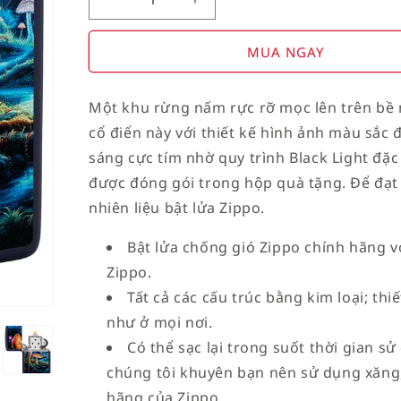
Decrease
Increase
quantity
quantity
for
for
MUA NGAY
American
American
Stamp
Stamp
Một khu rừng nấm rực rỡ mọc lên trên bề 
on
on
cổ điển này với thiết kế hình ảnh màu sắc
Flag
Flag
sáng cực tím nhờ quy trình Black Light đặc
được đóng gói trong hộp quà tặng. Để đạt 
nhiên liệu bật lửa Zippo.
Bật lửa chống gió Zippo chính hãng vớ
Zippo.
Tất cả các cấu trúc bằng kim loại; th
như ở mọi nơi.
Có thể sạc lại trong suốt thời gian sử
chúng tôi khuyên bạn nên sử dụng xăng,
hãng của Zippo.