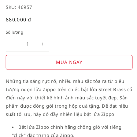
SKU: 46957
Giá
880,000
₫
thường
Số lượng
Decrease
Increase
quantity
quantity
for
for
MUA NGAY
American
American
Stamp
Stamp
Những tia sáng rực rỡ, nhiều màu sắc tỏa ra từ biểu
on
on
tượng ngọn lửa Zippo trên chiếc bật lửa Street Brass cổ
Flag
Flag
điển này với thiết kế hình ảnh màu sắc tuyệt đẹp. Sản
phẩm được đóng gói trong hộp quà tặng. Để đạt hiệu
suất tối ưu, hãy đổ đầy nhiên liệu bật lửa Zippo.
Bật lửa Zippo chính hãng chống gió với tiếng
"click" đặc trưng của Zippo.