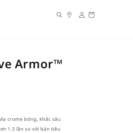
Account
Cart
ave Armor™
 Mạ crome bóng, khắc sâu
n 1.5 lần so với bản tiêu