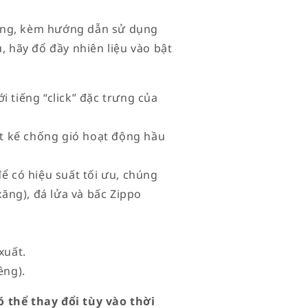
ặng, kèm hướng dẫn sử dụng
, hãy đổ đầy nhiên liệu vào bật
i tiếng “click” đặc trưng của
iết kế chống gió hoạt động hầu
để có hiệu suất tối ưu, chúng
xăng), đá lửa và bấc Zippo
xuất.
êng).
 thể thay đổi tùy vào thời