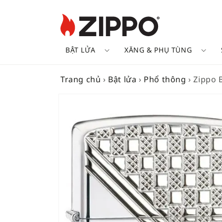
BẬT LỬA
XĂNG & PHỤ TÙNG
Trang chủ
›
Bật lửa
›
Phổ thông
›
Zippo 
SKIP TO
PRODUCT
INFORMATION