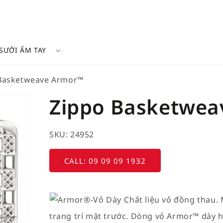
SƯỞI ẤM TAY
Basketweave Armor™
Zippo Basketwe
SKU: 24952
CALL: 09 09 09 1932
Chất liệu vỏ đồng thau.
trang trí mặt trước. Dòng vỏ Armor™ dày hơ