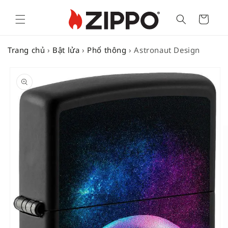
Cart
Trang chủ
›
Bật lửa
›
Phổ thông
›
Astronaut Design
SKIP TO
PRODUCT
INFORMATION