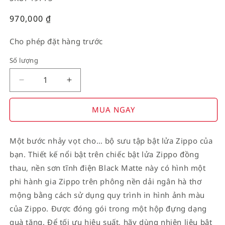
Giá
970,000
₫
thường
Cho phép đặt hàng trước
Số lượng
Decrease
Increase
quantity
quantity
for
for
MUA NGAY
American
American
Stamp
Stamp
Một bước nhảy vọt cho… bộ sưu tập bật lửa Zippo của
on
on
bạn. Thiết kế nổi bật trên chiếc bật lửa Zippo đồng
Flag
Flag
thau, nền sơn tĩnh điện Black Matte này có hình một
phi hành gia Zippo trên phông nền dải ngân hà thơ
mộng bằng cách sử dụng quy trình in hình ảnh màu
của Zippo. Được đóng gói trong một hộp đựng dạng
quà tặng. Để tối ưu hiệu suất, hãy dùng nhiên liệu bật