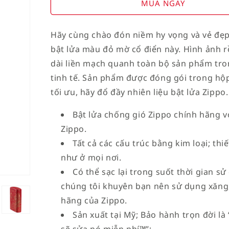
for
for
MUA NGAY
American
American
Stamp
Stamp
Hãy cùng chào đón niềm hy vọng và vẻ đẹp
on
on
bật lửa màu đỏ mờ cổ điển này. Hình ảnh r
Flag
Flag
dài liền mạch quanh toàn bộ sản phẩm tron
tinh tế. Sản phẩm được đóng gói trong hộp
tối ưu, hãy đổ đầy nhiên liệu bật lửa Zippo.
Bật lửa chống gió Zippo chính hãng vớ
Zippo.
Tất cả các cấu trúc bằng kim loại; th
như ở mọi nơi.
Có thể sạc lại trong suốt thời gian sử
chúng tôi khuyên bạn nên sử dụng xăng,
hãng của Zippo.
Sản xuất tại Mỹ; Bảo hành trọn đời l