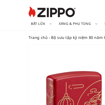
BẬT LỬA
XĂNG & PHỤ TÙNG
Trang chủ
›
Bộ sưu tập kỷ niệm 80 năm
SKIP TO
PRODUCT
INFORMATION