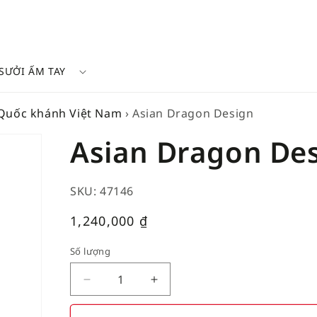
SƯỞI ẤM TAY
 Quốc khánh Việt Nam
›
Asian Dragon Design
Asian Dragon De
SKU: 47146
Giá
1,240,000
₫
thường
Số lượng
Decrease
Increase
quantity
quantity