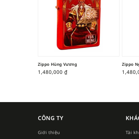
Zippo Hùng Vương
Zippo N
1,480,000
₫
1,480
CÔNG TY
KHÁ
Giới thiệu
Tài k