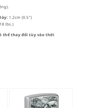
êng).
ày:
1.2cm (0.5″)
18 lbs.)
 thể thay đổi tùy vào thời