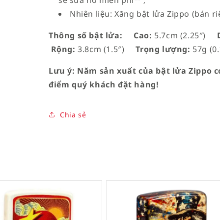
sẽ sửa nó miễn phí™”;
Nhiên liệu: Xăng bật lửa Zippo (bán ri
Thông số bật lửa:
Cao:
5.7cm (2.25″)
D
Rộng:
3.8cm (1.5″)
Trọng lượng:
57g (0.
Lưu ý: Năm sản xuất của bật lửa Zippo có
điểm quý khách đặt hàng!
Chia sẻ