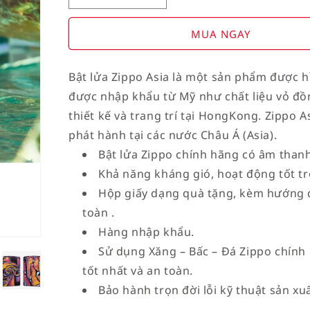
Decrease
Increase
quantity
quantity
for
for
MUA NGAY
American
American
Stamp
Stamp
Bật lửa Zippo Asia là một sản phẩm được h
on
on
được nhập khẩu từ Mỹ như chất liệu vỏ đồ
Flag
Flag
thiết kế và trang trí tại HongKong. Zippo A
phát hành tại các nước Châu Á (Asia).
Bật lửa Zippo chính hãng có âm thanh
Khả năng kháng gió, hoạt động tốt tro
Hộp giấy dạng quà tặng, kèm hướng 
toàn .
Hàng nhập khẩu.
Sử dụng Xăng – Bấc – Đá Zippo chính
tốt nhất và an toàn.
Bảo hành trọn đời lỗi kỹ thuật sản xuấ