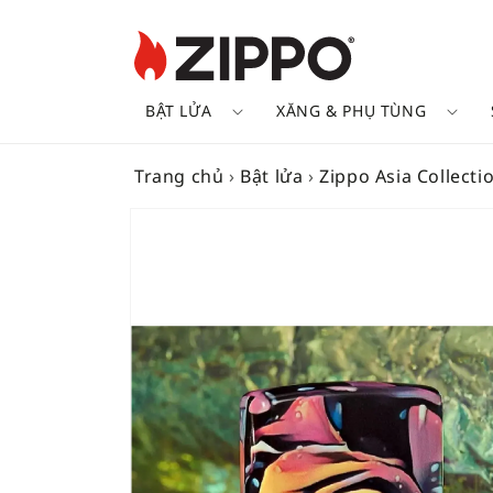
BẬT LỬA
XĂNG & PHỤ TÙNG
Trang chủ
›
Bật lửa
›
Zippo Asia Collecti
SKIP TO
PRODUCT
INFORMATION