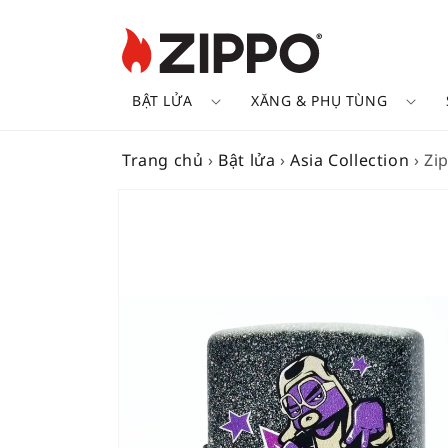
BẬT LỬA
XĂNG & PHỤ TÙNG
Trang chủ
›
Bật lửa
›
Asia Collection
›
Zi
SKIP TO
PRODUCT
INFORMATION