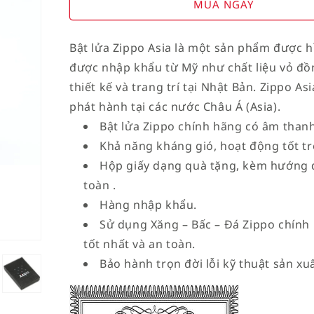
for
for
MUA NGAY
American
American
Stamp
Stamp
Bật lửa Zippo Asia là một sản phẩm được h
on
on
được nhập khẩu từ Mỹ như chất liệu vỏ đồ
Flag
Flag
thiết kế và trang trí tại Nhật Bản. Zippo As
phát hành tại các nước Châu Á (Asia).
Bật lửa Zippo chính hãng có âm thanh
Khả năng kháng gió, hoạt động tốt tro
Hộp giấy dạng quà tặng, kèm hướng 
toàn .
Hàng nhập khẩu.
Sử dụng Xăng – Bấc – Đá Zippo chính
tốt nhất và an toàn.
Bảo hành trọn đời lỗi kỹ thuật sản xuấ