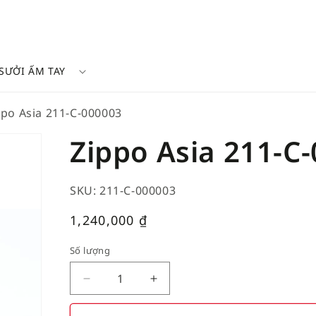
SƯỞI ẤM TAY
ppo Asia 211-C-000003
Zippo Asia 211-C
SKU: 211-C-000003
Giá
1,240,000
₫
thường
Số lượng
Decrease
Increase
quantity
quantity