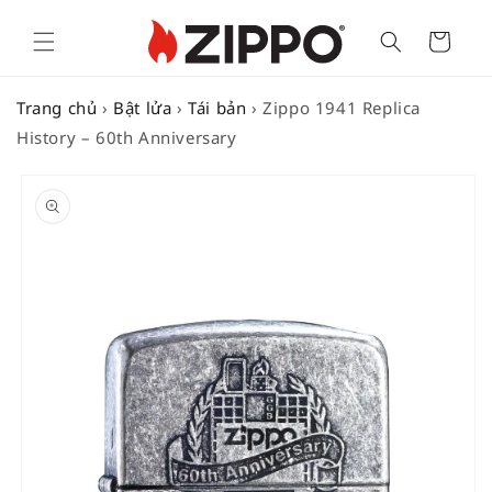
Cart
Trang chủ
›
Bật lửa
›
Tái bản
›
Zippo 1941 Replica
History – 60th Anniversary
SKIP TO
PRODUCT
INFORMATION