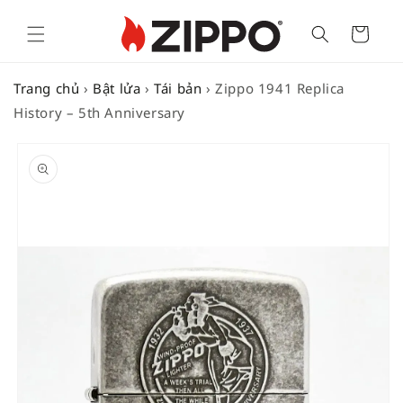
Cart
Trang chủ
›
Bật lửa
›
Tái bản
›
Zippo 1941 Replica
History – 5th Anniversary
SKIP TO
PRODUCT
INFORMATION