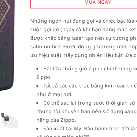
for
for
MUA NGAY
American
American
Stamp
Stamp
Những ngọn núi đang gọi và chiếc bật lửa ó
on
on
cuộc gọi đó (ngay cả khi bạn đang mắc kẹt 
Flag
Flag
được khắc bằng laser tạo nên sự tương p
satin ombré. Được đóng gói trong một hộp
ưu hiệu suất, hãy dùng nhiên liệu bật lửa 
Bật lửa chống gió Zippo chính hãng vớ
Zippo.
Tất cả các cấu trúc bằng kim loại; th
như ở mọi nơi.
Có thể sạc lại trong suốt thời gian sử
chúng tôi khuyên bạn nên sử dụng xăng,
hãng của Zippo.
Sản xuất tại Mỹ; Bảo hành trọn đời l