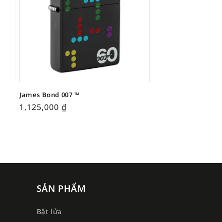
James Bond 007 ™
1,125,000
₫
SẢN PHẨM
Bật lửa