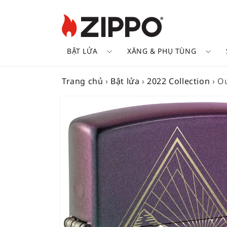
BẬT LỬA
XĂNG & PHỤ TÙNG
Trang chủ
›
Bật lửa
›
2022 Collection
›
Ou
SKIP TO
PRODUCT
INFORMATION