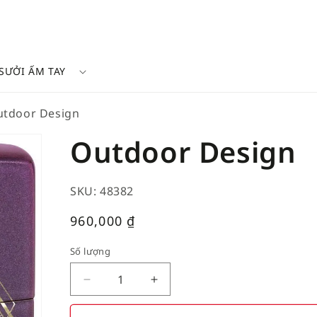
SƯỞI ẤM TAY
tdoor Design
Outdoor Design
SKU: 48382
Giá
960,000
₫
thường
Số lượng
Decrease
Increase
quantity
quantity