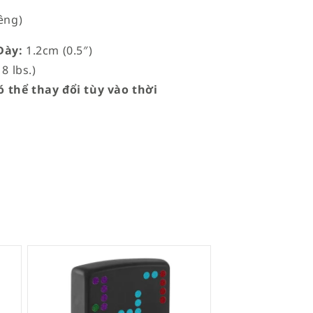
êng)
ày:
1.2cm (0.5″)
8 lbs.)
 thể thay đổi tùy vào thời