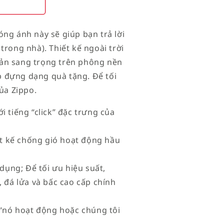
ng ánh này sẽ giúp bạn trả lời
trong nhà). Thiết kế ngoài trời
hản sang trọng trên phông nền
 đựng dạng quà tặng. Để tối
của Zippo.
i tiếng “click” đặc trưng của
iết kế chống gió hoạt động hầu
 dụng; Để tối ưu hiệu suất,
 đá lửa và bấc cao cấp chính
à “nó hoạt động hoặc chúng tôi