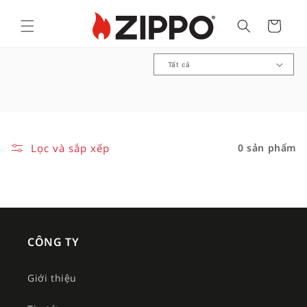
Cart
B
ộ
s
ư
u
Lọc và sắp xếp
0 sản phẩm
t
ậ
p
:
CÔNG TY
Giới thiệu