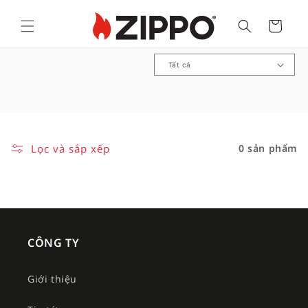
Cart
B
ộ
s
ư
u
Lọc và sắp xếp
0 sản phẩm
t
ậ
p
:
CÔNG TY
Giới thiệu